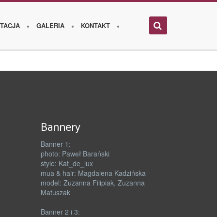
TACJA
GALERIA
KONTAKT
Bannery
Banner 1:
photo: Paweł Barański
style: Kat_de_lux
mua & hair: Magdalena Kadzińska
model: Zuzanna Filipiak, Zuzanna
Matuszak
Banner 2 i 3: