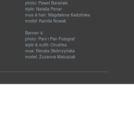
photo: Paweł Barański
style: Natalia Penar
mua & hair: Magdalena Kadzińska
model: Kamila Nowak
Banner 4:
photo: Pani i Pan Fotograf
style & outfit: Orushka
mua: Renata Skórczyńska
model: Zuzanna Matuszak