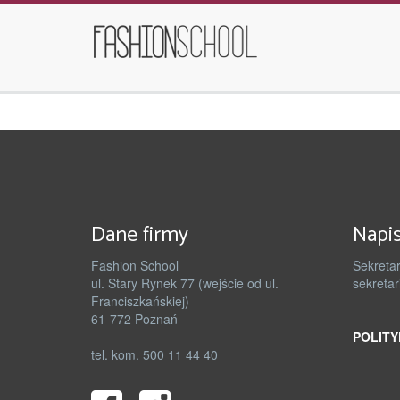
Dane firmy
Napis
Fashion School
Sekretar
ul. Stary Rynek 77 (wejście od ul.
sekretar
Franciszkańskiej)
61-772 Poznań
POLITY
tel. kom. 500 11 44 40