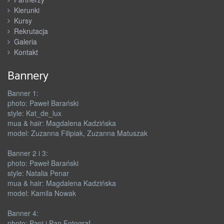
Kierunki
Kursy
Rekrutacja
Galeria
Kontakt
Bannery
Banner 1:
photo: Paweł Barański
style: Kat_de_lux
mua & hair: Magdalena Kadzińska
model: Zuzanna Filipiak, Zuzanna Matuszak
Banner 2 i 3:
photo: Paweł Barański
style: Natalia Penar
mua & hair: Magdalena Kadzińska
model: Kamila Nowak
Banner 4:
photo: Pani i Pan Fotograf