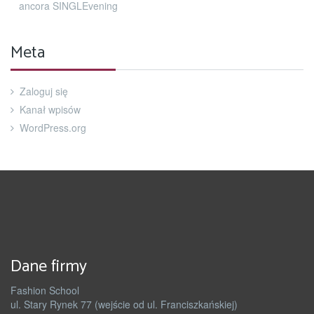
ancora SINGLEvening
Meta
Zaloguj się
Kanał wpisów
WordPress.org
Dane firmy
Fashion School
ul. Stary Rynek 77 (wejście od ul. Franciszkańskiej)