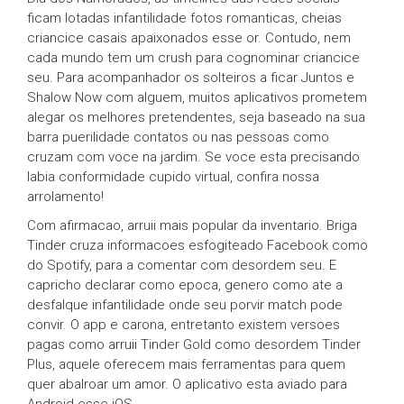
ficam lotadas infantilidade fotos romanticas, cheias
criancice casais apaixonados esse or. Contudo, nem
cada mundo tem um crush para cognominar criancice
seu. Para acompanhador os solteiros a ficar Juntos e
Shalow Now com alguem, muitos aplicativos prometem
alegar os melhores pretendentes, seja baseado na sua
barra puerilidade contatos ou nas pessoas como
cruzam com voce na jardim. Se voce esta precisando
labia conformidade cupido virtual, confira nossa
arrolamento!
Com afirmacao, arruii mais popular da inventario. Briga
Tinder cruza informacoes esfogiteado Facebook como
do Spotify, para a comentar com desordem seu. E
capricho declarar como epoca, genero como ate a
desfalque infantilidade onde seu porvir match pode
convir. O app e carona, entretanto existem versoes
pagas como arruii Tinder Gold como desordem Tinder
Plus, aquele oferecem mais ferramentas para quem
quer abalroar um amor. O aplicativo esta aviado para
Android esse iOS.