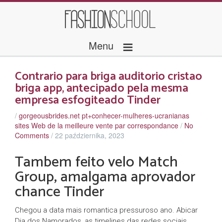
≡
Menu
Contrario para briga auditorio cristao
briga app, antecipado pela mesma
empresa esfogiteado Tinder
/
gorgeousbrides.net pt+conhecer-mulheres-ucranianas
sites Web de la meilleure vente par correspondance
/
No
Comments
/
22 października, 2023
Tambem feito velo Match
Group, amalgama aprovador
chance Tinder
Chegou a data mais romantica pressuroso ano. Abicar
Dia dos Namorados, as timelines das redes sociais