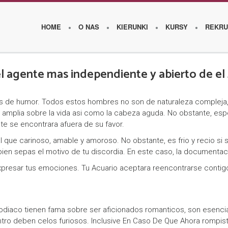
HOME
O NAS
KIERUNKI
KURSY
REKRU
l agente mas independiente y abierto de el
O
os de humor. Todos estos hombres no son de naturaleza compleja, 
s
amplia sobre la vida asi­ como la cabeza aguda. No obstante, esp
z
te se encontrara afuera de su favor.
k
ual que carinoso, amable y amoroso. No obstante, es frio y recio s
bien sepas el motivo de tu discordia. En este caso, la documentac
o
xpresar tus emociones. Tu Acuario aceptara reencontrarse contigo 
l
e
iaco tienen fama sobre ser aficionados romanticos, son esencia
W
ro deben celos furiosos. Inclusive En Caso De Que Ahora rompiste