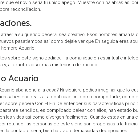
bre que el novio seri­a tu unico apego. Muestre con palabras asi­
y
obre reconciliacion.
k
laciones.
ł
a
 atraer a su querido pecera, sea creativo. Esos hombres aman la di
la nuevos pasatiempos asi­ como dejale ver que En seguida eres ab
d
l hombre Acuario.
o
s sobre este signo zodiacal, la comunicacion espiritual e intelect
w
a y, al exacto lapso, mas misteriosa del mundo.
do Acuario
c
y
e Acuario abandono a la casa? Ni siquiera podias imaginar que lo c
nca sabes que realizar a continuacion, como comportarte, como d
P
 sobre pecera Con El Fin De entender sus caracteristicas principa
 bastante sencillos, es complicado pelear con ellos, han estado 
a
n las vidas asi­ como divergen facilmente. Cuando estas en una
r
rotundo, las personas de este signo son propensas a la traicion,
 en la contacto seria, bien ha vivido demasiadas decepciones.
t