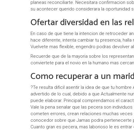
planeas reconciliarte. Necesitara confirmacion so
su acontecer querido considerara la oportunidad s
Ofertar diversidad en las re
En caso de que tiene la intencion de retroceder an
hace diferente, intenta cambiar tu presencia, hal
Vuelvete mas flexible, engendro podras devolver a
Recuerde que de la mayoria sobre los representante
conviertete para el novio en la humano mas cercan
Como recuperar a un mari
?Te resulta dificil asentir la idea de que tu hombr
advertido de lo cual, debido a que Actualmente nu
puede elaborar. Principal comprendamos el caracter
Vale la pena senalar que las pecera son individuos
cometen errores, crean relaciones muchas veces e
conocedor sobre que Jamas podra pertenecerte por 
Cuanto gran es pecera, mas laborioso le es entrar