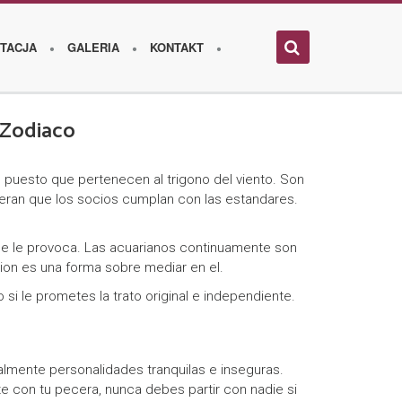
TACJA
GALERIA
KONTAKT
 Zodiaco
puesto que pertenecen al trigono del viento. Son
eran que los socios cumplan con las estandares.
i se le provoca. Las acuarianos continuamente son
ion es una forma sobre mediar en el.
si le prometes la trato original e independiente.
lmente personalidades tranquilas e inseguras.
 con tu pecera, nunca debes partir con nadie si