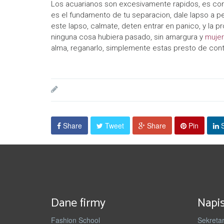
Los acuarianos son excesivamente rapidos, es comp
es el fundamento de tu separacion, dale lapso a pe
este lapso, calmate, deten entrar en panico, y la p
ninguna cosa hubiera pasado, sin amargura y
mujer
alma, reganarlo, simplemente estas presto de contin
Share
Tweet
Share
Pin
S
Dane firmy
Napis
Fashion School
Sekretar