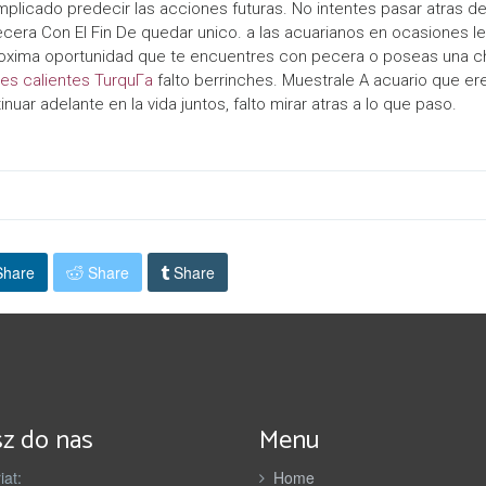
licado predecir las acciones futuras. No intentes pasar atras de
n
cera Con El Fin De quedar unico. a las acuarianos en ocasiones l
e
roxima oportunidad que te encuentres con pecera o poseas una charla
es calientes TurquГ­a
falto berrinches. Muestrale A acuario que ere
r
uar adelante en la vida juntos, falto mirar atras a lo que paso.
z
y
hare
Share
Share
z do nas
Menu
iat:
Home