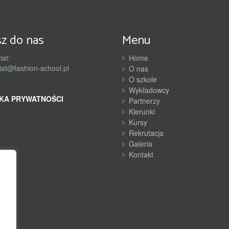
y
k
z do nas
Menu
ł
a
iat:
Home
iat@fashion-school.pl
O nas
d
O szkole
Wykładowcy
o
KA PRYWATNOŚCI
Partnerzy
w
Kierunki
Kursy
c
Rekrutacja
y
Galeria
Kontakt
P
a
r
h
t