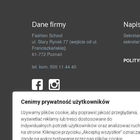
Dane firmy
Napis
Fashion School
Sekretar
ul. Stary Rynek 77 (wejście od ul.
sekretar
Franciszkańskiej)
61-772 Poznań
POLITY
tel. kom. 500 11 44 40
Cenimy prywatność użytkowników
Używamy plików cookie, aby poprawić jakość przeglądania,
wyświetlać reklamy lub treści dostosowane do
indywidualnych potrzeb użytkowników oraz analizować ruc
na stronie. Kliknięcie przycisku „Akceptuj wszystkie” oznacza
zgodę na wykorzystywanie przez nas plików cookie.