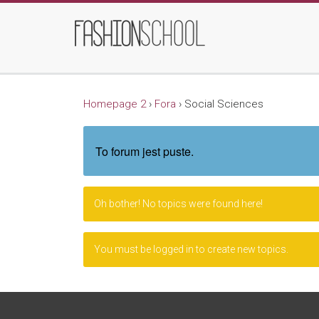
Homepage 2
›
Fora
›
Social Sciences
To forum jest puste.
Oh bother! No topics were found here!
You must be logged in to create new topics.