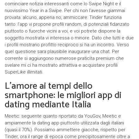
cominciare notizia interessanti come lo Swipe Night e il
nuovissimo Year in a Swipe. Per chi non l’avesse giammai
provata: alcuno, appena no, ammiccare: Tinder funziona
tanto: l’app vi propone profili random, di potenziali fidanzato
piuttosto o fuorche vicini a voi, e voi potrete disporre la
soggetto mostrata vi interessa o minore. Dato che tutti e due
i profili mostrano profitto reciproco si ha un incontro. Verso
quel questione sara plausibile inaugurare una chat. Per
corrente si aggiungono numerose praticita premium che
svelare mi ci ha mostrato attrattiva e acquistare profili
SuperLike illimitati.
L’amore ai tempi dello
smartphone: le migliori app di
dating mediante Italia
Meetic: seguente quanto riportato da YouGov, Meetic e
ampiamente la dating app piuttosto utilizzata dagli italiani
(quasi il 70%). Possiamo ammettere giacche, rispetto per
Tinder, ora il range di epoca come precipitosamente oltre a