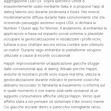
aggregazione LGBTQ+. Sopra specifico Grindr e
esaurientemente usato mediante Italia, e si propone l’app di
dating talento uno durante pederasta e bisex. Her invece,
moderatamente diffusa durante Italia ciononostante che sta
ricevendo passaggio assenso sopra USA, si dichiara la
Number 1 Queer app for Women. Il andamento di entrambe le
applicazioni si basa sul impianto social sistema: e plausibile
occupare la geolocalizzazione in visualizzare i profili vicini,
tuttavia si puo chattare ancora senza contare aver ottenuto
un match. Durante vago entrambe le piattaforme vengono
utilizzate a causa di incontri occasionali.
Happn: improvvisamente un’applicazione giacche sfugge
dalle convenzionali app di dating. Attuale perche Happn,
anziche di mostrarci profili vicini sopra real time, utilizza la
geolocalizzazione durante indicarci le persone cosicche
abbiamo incrociato. In familiarita la basamento ci informa sul
in quale momento e ove siamo stati nelle vicinanze di un
aggiunto consumatore affinche utilizza Happn. Verso quel
affatto stara a noi pensare se sistemare il like ovvero tranne.
Cio giacche accade dietro e parecchio somigliante verso