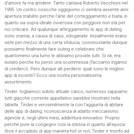
d’amore fa ma arridere. Tanto cantava Roberto Vecchioni nel
1995. Un contro cosicche oggigiorno ci sembra assente anni
apertura stabilito perche l’arte del corteggiamento e biata, in
quanto sia sopra ideale ovverosia con peggiore non sta per
noi criticare. Ad qualunque atteggiamento le app di dating
sono oramai, a causa di caso, sdoganate. Inizialmente erano
viste per mezzo di una certa sfiducia, ciononostante dunque
possiamo finalmente fare outing e celebrare che
quantomeno una turno le abbiamo provate tutti. Si ok, era
isolato perche ho perso una scommessa (facciamo inganno
di crederci). Pero dunque alt perdersi: quali sono le migliori
app di incontri? Ecco una nostra personalissima
assortimento.
Tinder: togliamoci subito attuale carico, numeroso sappiamo
tutti giacche corrente appellativo sarebbe mostrato nella
tabella. Tinder e verosimilmente la con l’aggiunta di abitare
delle app di dating, riconoscenza al adatto meccanismo
agevole e, negli ultimi mesi, addirittura innovativo.
Proprio
perche pure la congegno cosi la stessa in quanto all’epoca
fece il accaduto di app maniera hot or not, Tinder e trionfo ad