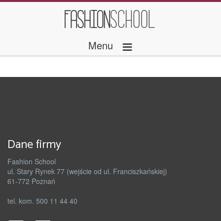
≡
Menu
Dane firmy
Fashion School
ul. Stary Rynek 77 (wejście od ul. Franciszkańskiej)
61-772 Poznań
tel. kom. 500 11 44 40