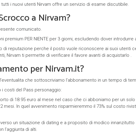
utti i nuovi utenti Nirvam offre un servizio di esame discutibile.
crocco a Nirvam?
 presente comunicato.
ioni premium PER NIENTE per 3 giorni, escludendo dover introdurre al
 di reputazione perche il posto vuole riconoscere ai suoi utenti
i, Nirvam ti permette di verificare il favore avanti di acquistarlo .
amento per Nirvam.it?
’eventualita che sottoscriviamo l’abbonamento in un tempo di tempo
 i costi del Pass personaggio:
orto di 18.95 euro al mese nel caso che ci abboniamo per un solo
 12 mesi. In quel avvenimento risparmieremmo il 73% sul costo riv
rso un situazione di dating e a proposito di modico innanzitutto 
l’aggiunta di alti.