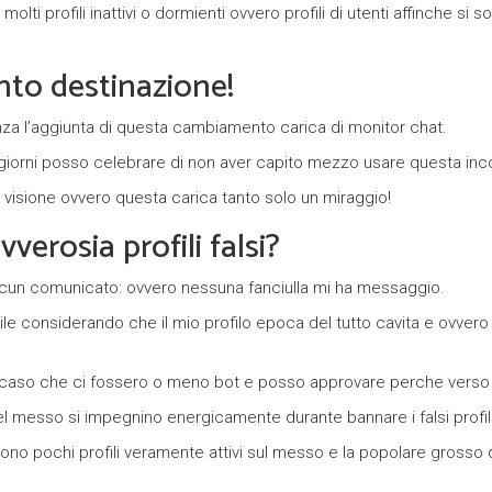
y
molti profili inattivi o dormienti ovvero profili di utenti affinche s
k
nto destinazione!
ł
a
a l’aggiunta di questa cambiamento carica di monitor chat.
d
 giorni posso celebrare di non aver capito mezzo usare questa i
o
 visione ovvero questa carica tanto solo un miraggio!
w
erosia profili falsi?
c
alcun comunicato: ovvero nessuna fanciulla mi ha messaggio.
y
e considerando che il mio profilo epoca del tutto cavita e ovvero
P
l caso che ci fossero o meno bot e posso approvare perche verso
a
l messo si impegnino energicamente durante bannare i falsi profili
r
ono pochi profili veramente attivi sul messo e la popolare grosso d
t