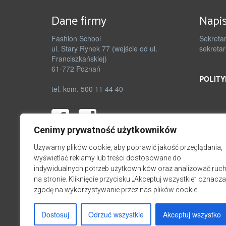
Dane firmy
Napis
Fashion School
Sekretar
ul. Stary Rynek 77 (wejście od ul.
sekretar
Franciszkańskiej)
61-772 Poznań
POLITY
tel. kom. 500 11 44 40
Cenimy prywatność użytkowników
Używamy plików cookie, aby poprawić jakość przeglądania,
wyświetlać reklamy lub treści dostosowane do
indywidualnych potrzeb użytkowników oraz analizować ruc
na stronie. Kliknięcie przycisku „Akceptuj wszystkie” oznacza
zgodę na wykorzystywanie przez nas plików cookie.
Dostosuj
Odrzuć wszystkie
Akceptuj wszystko