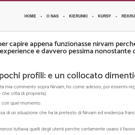
HOME
O NAS
KIERUNKI
KURSY
REKRU
r capire appena funzionasse nirvam perche 
experience e davvero pessima nonostante die
O
s
ochi profili: e un collocato diment
z
k
uesta mia commento sopra Nirvam, ho come adesso, poi essermi regi
o
 che citta di proprieta).
l
si con quel momento.
e
 di un situazione che ha la pretesto di Nirvam ed evidenzia franc
W
umerosi tuttavia quelli degli utenti perche certamente usano il fav