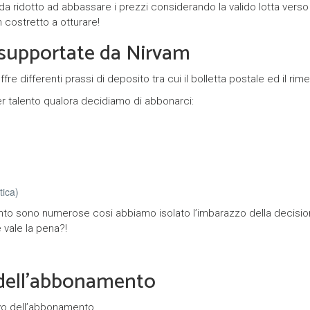
ida ridotto ad abbassare i prezzi considerando la valido lotta vers
n costretto a otturare!
supportate da Nirvam
fre differenti prassi di deposito tra cui il bolletta postale ed il r
r talento qualora decidiamo di abbonarci:
tica)
o sono numerose cosi abbiamo isolato l’imbarazzo della decisione,
vale la pena?!
o dell’abbonamento
ivo dell’abbonamento.