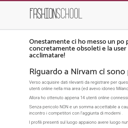
Onestamente ci ho messo un po pe
concretamente obsoleti e la user 
acclimatare!
Riguardo a Nirvam ci sono p
Verso acquisire dati rilevanti da registrare per q
utenti online nella mia area (ed avevo idoneo Milano
Allora ho ottenuto appena 14 utenti online connes
Senza pericolo NON e un somma accettabile a causa
incontro i competitori con l’aggiunta di moderni .
I profili presenti sul luogo appaiono avere luogo n