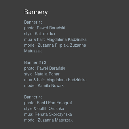
Bannery
Banner 1:
photo: Paweł Barański
style: Kat_de_lux
mua & hair: Magdalena Kadzińska
model: Zuzanna Filipiak, Zuzanna
Matuszak
Banner 2 i 3:
photo: Paweł Barański
style: Natalia Penar
mua & hair: Magdalena Kadzińska
model: Kamila Nowak
Banner 4:
photo: Pani i Pan Fotograf
style & outfit: Orushka
mua: Renata Skórczyńska
model: Zuzanna Matuszak