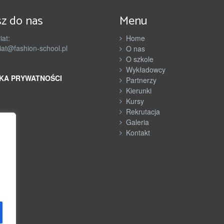
z do nas
Menu
iat:
Home
iat@fashion-school.pl
O nas
O szkole
Wykładowcy
KA PRYWATNOŚCI
Partnerzy
Kierunki
Kursy
Rekrutacja
Galeria
Kontakt
h