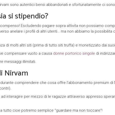
n
 di Nirvam sono autentici bensi abbandonati e sfortunatamente ci sono
e
a si stipendio?
r
compenso! Escludendo pagare sopra attivita non possiamo comporr
z
erso anelare i profili di altri utenti… ma non abbiamo la possibilit
y
za di molti altri siti (prima di tutto siti truffa) e monetizzato dai
deve compensare vuoto a causa
donne portorico singole
di indirizza
re messaggi illimitati.
i Nirvam
durante comprendere che cosa offre l’abbonamento premium di Nir
ontri).
ad interagire per mezzo di le ragazze attraverso appresso sperare
 da tutto cioe potremo semplice “guardare ma non toccare”!