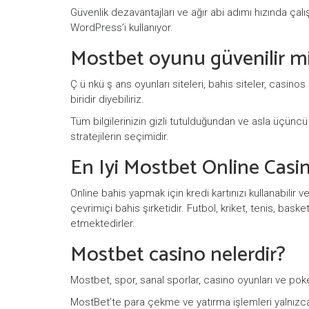
Güvenlik dezavantajları ve ağır abi adımı hızında çal
WordPress’i kullanıyor.
Mostbet oyunu güvenilir m
Ç ü nkü ş ans oyunları siteleri, bahis siteler, casinos
biridir diyebiliriz.
Tüm bilgilerinizin gizli tutulduğundan ve asla üçüncü 
stratejilerin seçimidir.
En Iyi Mostbet Online Casin
Online bahis yapmak için kredi kartınızı kullanabilir v
çevrimiçi bahis şirketidir. Futbol, ​​kriket, tenis, ba
etmektedirler.
Mostbet casino nelerdir?
Mostbet, spor, sanal sporlar, casino oyunları ve poker
MostBet’te para çekme ve yatırma işlemleri yalnızca 