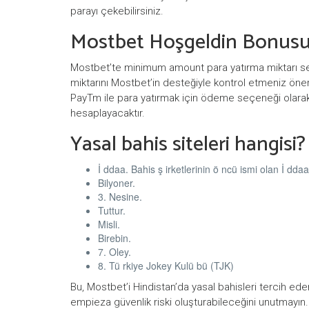
parayı çekebilirsiniz.
Mostbet Hoşgeldin Bonusu 
Mostbet’te minimum amount para yatırma miktarı seç
miktarını Mostbet’in desteğiyle kontrol etmeniz öner
PayTm ile para yatırmak için ödeme seçeneği olarak P
hesaplayacaktır.
Yasal bahis siteleri hangisi?
İ ddaa. Bahis ş irketlerinin ö ncü ismi olan İ dda
Bilyoner.
3. Nesine.
Tuttur.
Misli.
Birebin.
7. Oley.
8. Tü rkiye Jokey Kulü bü (TJK)
Bu, Mostbet’i Hindistan’da yasal bahisleri tercih eden
empieza güvenlik riski oluşturabileceğini unutmayın