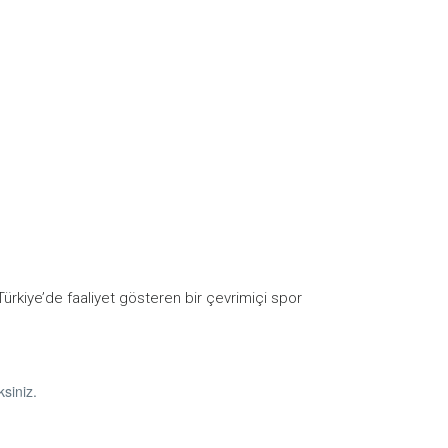
rkiye’de faaliyet gösteren bir çevrimiçi spor
siniz.