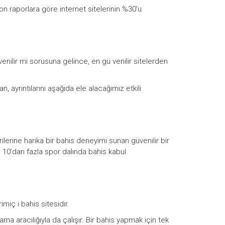
on raporlara göre internet sitelerinin %30’u
 venilir mi sorusuna gelince, en gü venilir sitelerden
, ayrıntılarını aşağıda ele alacağımız etkili
rilerine harika bir bahis deneyimi sunan güvenilir bir
ere 10’dan fazla spor dalında bahis kabul
miç i bahis sitesidir.
 aracılığıyla da çalışır. Bir bahis yapmak için tek