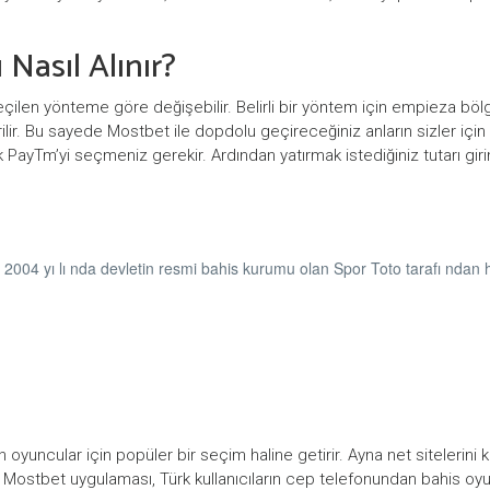
Nasıl Alınır?
ilen yönteme göre değişebilir. Belirli bir yöntem için empieza b
ilir. Bu sayede Mostbet ile dopdolu geçireceğiniz anların sizler için
ayTm’yi seçmeniz gerekir. Ardından yatırmak istediğiniz tutarı giri
a 2004 yı lı nda devletin resmi bahis kurumu olan Spor Toto tarafı ndan ha
 oyuncular için popüler bir seçim haline getirir. Ayna net sitelerini k
. Mostbet uygulaması, Türk kullanıcıların cep telefonundan bahis oy