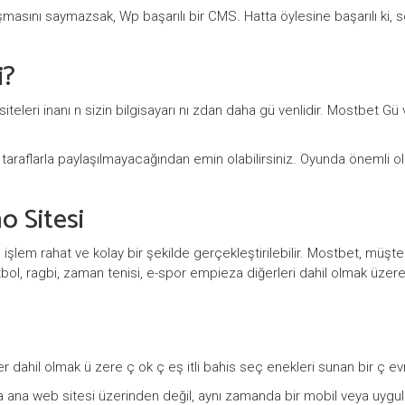
ışmasını saymazsak, Wp başarılı bir CMS. Hatta öylesine başarılı ki, s
i?
 siteleri inanı n sizin bilgisayarı nı zdan daha gü venlidir. Mostbet Gü
taraflarla paylaşılmayacağından emin olabilirsiniz. Oyunda önemli olan
o Sitesi
e işlem rahat ve kolay bir şekilde gerçekleştirilebilir. Mostbet, müşte
sketbol, ​​ragbi, zaman tenisi, e-spor empieza diğerleri dahil olmak üz
 dahil olmak ü zere ç ok ç eş itli bahis seç enekleri sunan bir ç evri
ana web sitesi üzerinden değil, aynı zamanda bir mobil veya uygulama