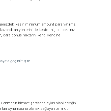
ölgenizdeki kesin minimum amount para yatırma
 kazandıran yönlerini de keşfetmiş olacaksınız.
n, cara bonus miktarını kendi kendine
yata geç irilmiş tir.
ullanmanın hizmet şartlarına aykırı olabileceğini
unları oynamasına olanak sağlayan bir mobil