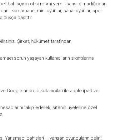
t bahisçinin ofisi resmi yerel lisansı olmadığından,
, canlı kumarhane, mini oyunlar, sanal oyunlar, spor
oldukça basittir.
ilirsiniz. Şirket, hükümet tarafından
macı sorun yaşayan kullanıcıların sıkıntılarına
ve Google android kullanıcıları ile apple ipad ve
saplarını takip ederek, sitenin üyelerine özel
z.
 Yarışmacı bahisleri – yarışan oyuncuların belirli