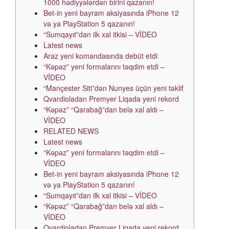
1000 hədiyyələrdən birini qazanın!
Bet-in yeni bayram aksiyasında iPhone 12
və ya PlayStation 5 qazanın!
“Sumqayıt”dan ilk xal itkisi – VİDEO
Latest news
Araz yeni komandasında debüt etdi
“Kəpəz” yeni formalarını təqdim etdi –
VİDEO
“Mançester Siti”dən Nunyes üçün yeni təklif
Qvardioladan Premyer Liqada yeni rekord
“Kəpəz” “Qarabağ”dan belə xal aldı –
VİDEO
RELATED NEWS
Latest news
“Kəpəz” yeni formalarını təqdim etdi –
VİDEO
Bet-in yeni bayram aksiyasında iPhone 12
və ya PlayStation 5 qazanın!
“Sumqayıt”dan ilk xal itkisi – VİDEO
“Kəpəz” “Qarabağ”dan belə xal aldı –
VİDEO
Qvardioladan Premyer Liqada yeni rekord