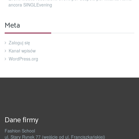
ancora SINGLEvening
Meta
Zaloguj się
Kanał wpisów
WordPress.org
Dane firmy
Fashion School
ul. Stary Rynek 77 (wejście od ul. Franciszkańskiej)