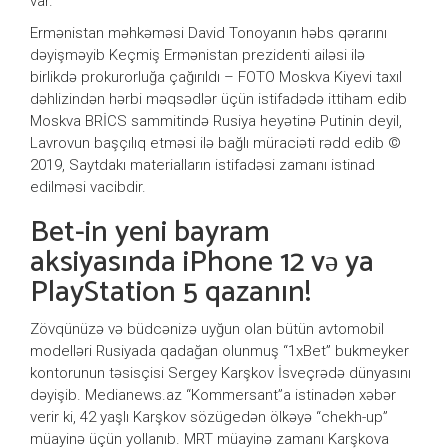
var.
Ermənistan məhkəməsi David Tonoyanın həbs qərarını
dəyişməyib Keçmiş Ermənistan prezidenti ailəsi ilə
birlikdə prokurorluğa çağırıldı – FOTO Moskva Kiyevi taxıl
dəhlizindən hərbi məqsədlər üçün istifadədə ittiham edib
Moskva BRİCS sammitində Rusiya heyətinə Putinin deyil,
Lavrovun başçılıq etməsi ilə bağlı müraciəti rədd edib ©
2019, Saytdakı materialların istifadəsi zamanı istinad
edilməsi vacibdir.
Bet-in yeni bayram
aksiyasında iPhone 12 və ya
PlayStation 5 qazanın!
Zövqünüzə və büdcənizə uyğun olan bütün avtomobil
modelləri Rusiyada qadağan olunmuş “1xBet” bukmeyker
kontorunun təsisçisi Sergey Karşkov İsveçrədə dünyasını
dəyişib. Medianews.az “Kommersant”a istinadən xəbər
verir ki, 42 yaşlı Karşkov sözügedən ölkəyə “chekh-up”
müayinə üçün yollanıb. MRT müayinə zamanı Karşkova