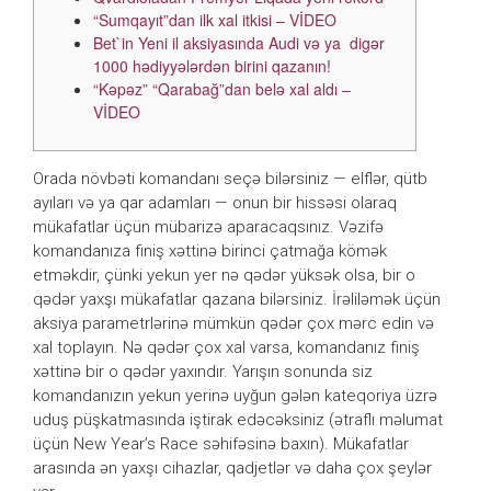
“Sumqayıt”dan ilk xal itkisi – VİDEO
Bet`in Yeni il aksiyasında Audi və ya digər
1000 hədiyyələrdən birini qazanın!
“Kəpəz” “Qarabağ”dan belə xal aldı –
VİDEO
Orada növbəti komandanı seçə bilərsiniz — elflər, qütb
ayıları və ya qar adamları — onun bir hissəsi olaraq
mükafatlar üçün mübarizə aparacaqsınız. Vəzifə
komandanıza finiş xəttinə birinci çatmağa kömək
etməkdir, çünki yekun yer nə qədər yüksək olsa, bir o
qədər yaxşı mükafatlar qazana bilərsiniz. İrəliləmək üçün
aksiya parametrlərinə mümkün qədər çox mərc edin və
xal toplayın. Nə qədər çox xal varsa, komandanız finiş
xəttinə bir o qədər yaxındır. Yarışın sonunda siz
komandanızın yekun yerinə uyğun gələn kateqoriya üzrə
uduş püşkatmasında ​​iştirak edəcəksiniz (ətraflı məlumat
üçün New Year’s Race səhifəsinə baxın). Mükafatlar
arasında ən yaxşı cihazlar, qadjetlər və daha çox şeylər