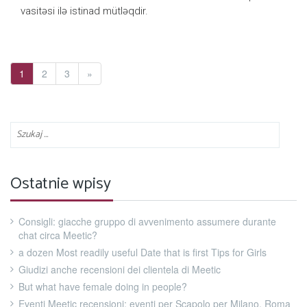
vasitəsi ilə istinad mütləqdir.
1
2
3
»
Ostatnie wpisy
Consigli: giacche gruppo di avvenimento assumere durante
chat circa Meetic?
a dozen Most readily useful Date that is first Tips for Girls
Giudizi anche recensioni dei clientela di Meetic
But what have female doing in people?
Eventi Meetic recensioni: eventi per Scapolo per Milano, Roma