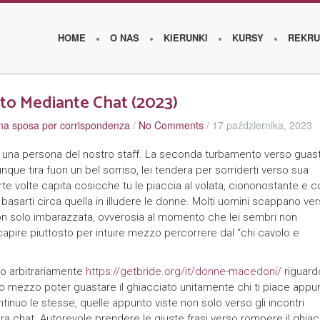
HOME
O NAS
KIERUNKI
KURSY
REKRU
ato Mediante Chat (2023)
una sposa per corrispondenza
/
No Comments
/
17 października, 2023
O
s
da una persona del nostro staff. La seconda turbamento verso guast
que tira fuori un bel sorriso, lei tendera per sorriderti verso sua
z
te volte capita cosicche tu le piaccia al volata, ciononostante e c
k
 basarti circa quella in illudere le donne. Molti uomini scappano vers
 non solo imbarazzata, ovverosia al momento che lei sembri non
o
apire piuttosto per intuire mezzo percorrere dal “chi cavolo e
l
e
lo arbitrariamente
https://getbride.org/it/donne-macedoni/
riguard
o mezzo poter guastare il ghiacciato unitamente chi ti piace appun
nuo le stesse, quelle appunto viste non solo verso gli incontri
W
ra chat. Autorevole prendere le giuste frasi verso rompere il ghiac