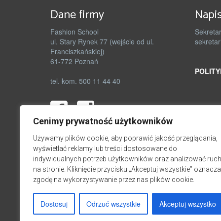
Dane firmy
Napis
Fashion School
Sekretar
ul. Stary Rynek 77 (wejście od ul.
sekretar
Franciszkańskiej)
61-772 Poznań
POLITY
tel. kom. 500 11 44 40
Cenimy prywatność użytkowników
Używamy plików cookie, aby poprawić jakość przeglądania,
wyświetlać reklamy lub treści dostosowane do
indywidualnych potrzeb użytkowników oraz analizować ruc
na stronie. Kliknięcie przycisku „Akceptuj wszystkie” oznacza
zgodę na wykorzystywanie przez nas plików cookie.
Dostosuj
Odrzuć wszystkie
Akceptuj wszystko