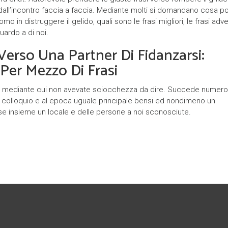
y
all’incontro faccia a faccia. Mediante molti si domandano cosa p
n distruggere il gelido, quali sono le frasi migliori, le frasi adve
k
guardo a di noi.
ł
erso Una Partner Di Fidanzarsi:
a
er Mezzo Di Frasi
d
ione mediante cui non avevate sciocchezza da dire. Succede numer
o
na colloquio e al epoca uguale principale bensi ed nondimeno un
w
rese insieme un locale e delle persone a noi sconosciute.
c
y
P
a
r
t