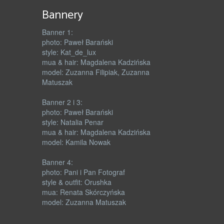
Bannery
Banner 1:
photo: Paweł Barański
style: Kat_de_lux
mua & hair: Magdalena Kadzińska
model: Zuzanna Filipiak, Zuzanna
Matuszak
Banner 2 i 3:
photo: Paweł Barański
style: Natalia Penar
mua & hair: Magdalena Kadzińska
model: Kamila Nowak
Banner 4:
photo: Pani i Pan Fotograf
style & outfit: Orushka
mua: Renata Skórczyńska
model: Zuzanna Matuszak