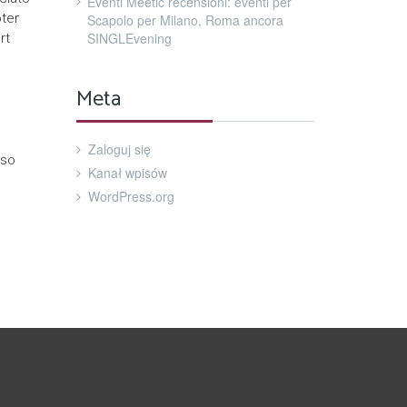
Eventi Meetic recensioni: eventi per
oter
Scapolo per Milano, Roma ancora
SINGLEvening
rt
Meta
Zaloguj się
oso
Kanał wpisów
WordPress.org