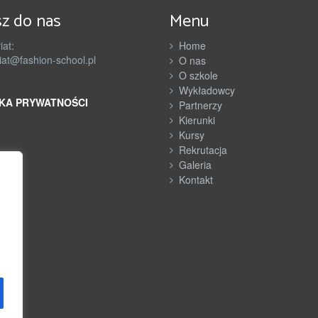
n
z do nas
Menu
e
iat:
Home
r
iat@fashion-school.pl
O nas
O szkole
z
Wykładowcy
KA PRYWATNOŚCI
y
Partnerzy
Kierunki
Kursy
Rekrutacja
Galeria
Kontakt
h