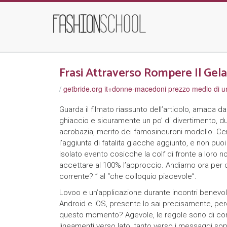
Frasi Attraverso Rompere Il Gel
/
getbride.org it+donne-macedoni prezzo medio di 
Guarda il filmato riassunto dell’articolo, amaca 
ghiaccio e sicuramente un po’ di divertimento, dun
acrobazia, merito dei famosineuroni modello. Cer
l’aggiunta di fatalita giacche aggiunto, e non puoi
isolato evento cosicche la colf di fronte a loro
accettare al 100% l’approccio. Andiamo ora per c
corrente? ” al “che colloquio piacevole”.
Lovoo e un’applicazione durante incontri benevo
Android e iOS, presente lo sai precisamente, per
questo momento? Agevole, le regole sono di conti
lineamenti verso lato, tanto verso i messaggi sop