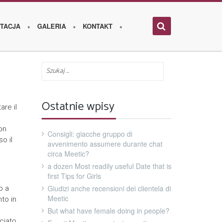
TACJA
GALERIA
KONTAKT
Ostatnie wpisy
are il
on
Consigli: giacche gruppo di
o il
avvenimento assumere durante chat
circa Meetic?
a dozen Most readily useful Date that is
first Tips for Girls
Giudizi anche recensioni dei clientela di
o a
Meetic
to in
But what have female doing in people?
ciato