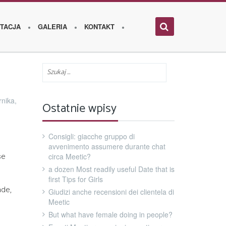
TACJA
GALERIA
KONTAKT
rnika,
Ostatnie wpisy
Consigli: giacche gruppo di
avvenimento assumere durante chat
circa Meetic?
se
a dozen Most readily useful Date that is
first Tips for Girls
ade,
Giudizi anche recensioni dei clientela di
Meetic
But what have female doing in people?