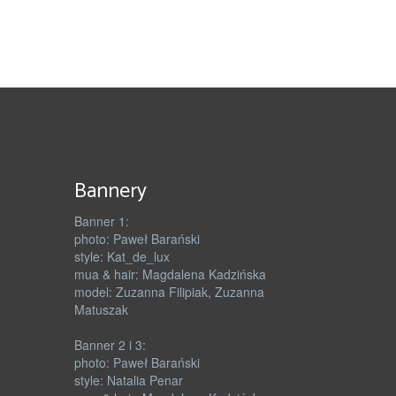
Bannery
Banner 1:
photo: Paweł Barański
style: Kat_de_lux
mua & hair: Magdalena Kadzińska
model: Zuzanna Filipiak, Zuzanna
Matuszak
Banner 2 i 3:
photo: Paweł Barański
style: Natalia Penar