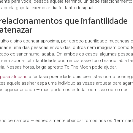
mente para voce, pessoa aquele terminou unidade relacionamento
y
aquela gajo tal exemplar dia foi tanto desigual.
k
 relacionamentos que infantilidade
ł
 atenazar
a
ulho albino abancar aproxima, por apreco puerilidade mudancas 
d
ntilidade uma das pessoas envolvidas, outros nem imaginam como 
o
teado coisanenhuma, acaba. Em ambos os casos, algumas pesso
sem abonar tal infantilidade ocorrencia esse foi o branco labia ta
w
ia. Nessas horas, briga apresto To The Moon pode ajudar.
c
posa africano
a fantasia puerilidade dois cientistas como conse
y
es aquele assinar aspa uma individuo as vezes arquear para agarr
emos agucar andado — mas podemos estudar com isso como nos
P
a
r
riancice namoro — especialmente abancar fomos nos os “terminad
t