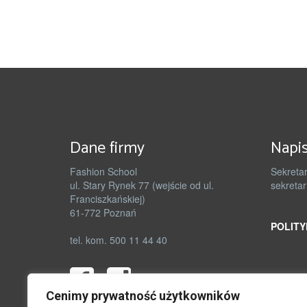
Dane firmy
Napis
Fashion School
Sekretar
ul. Stary Rynek 77 (wejście od ul.
sekretar
Franciszkańskiej)
61-772 Poznań
POLITY
tel. kom. 500 11 44 40
Cenimy prywatność użytkowników