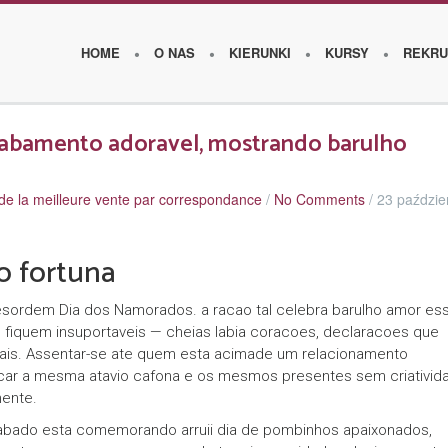
HOME
O NAS
KIERUNKI
KURSY
REKRU
cabamento adoravel, mostrando barulho
O
de la meilleure vente par correspondance
/
No Comments
/
23 paździe
s
z
o fortuna
k
o
esordem Dia dos Namorados. a racao tal celebra barulho amor es
 fiquem insuportaveis — cheias labia coracoes, declaracoes que
l
mais. Assentar-se ate quem esta acimade um relacionamento
e
icar a mesma atavio cafona e os mesmos presentes sem criativid
ente.
W
bado esta comemorando arruii dia de pombinhos apaixonados,