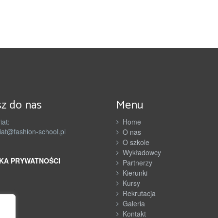
n
e
r
z
y
z do nas
Menu
iat:
Home
iat@fashion-school.pl
O nas
O szkole
Wykładowcy
KA PRYWATNOŚCI
Partnerzy
Kierunki
Kursy
Rekrutacja
Galeria
Kontakt