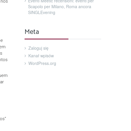
Eventi Meetic recensioni: eventi per
 nos
Scapolo per Milano, Roma ancora
SINGLEvening
Meta
de
tem
Zaloguj się
as
Kanał wpisów
ntos
WordPress.org
guem
ar
os”