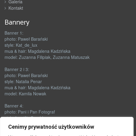
Galeria
Kontakt
Bannery
Banner 1:
photo: Paweł Barański
style: Kat_de_lux
mua & hair: Magdalena Kadzińska
model: Zuzanna Filipiak, Zuzanna Matuszak
Banner 2 i 3:
photo: Paweł Barański
style: Natalia Penar
mua & hair: Magdalena Kadzińska
model: Kamila Nowak
Banner 4:
photo: Pani i Pan Fotograf
style & outfit: Orushka
mua: Renata Skórczyńska
Cenimy prywatność użytkowników
model: Zuzanna Matuszak