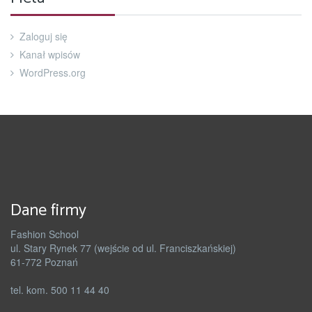
Zaloguj się
Kanał wpisów
WordPress.org
Dane firmy
Fashion School
ul. Stary Rynek 77 (wejście od ul. Franciszkańskiej)
61-772 Poznań
tel. kom. 500 11 44 40