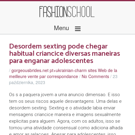
≡
Menu
Desordem sexting pode chegar
habitual criancice diversas maneiras
para enganar adolescentes
/
gorgeousbrides.net pt+ukrainian-charm sites Web de la
meilleure vente par correspondance
/
No Comments
/
23
października, 2023
Os s a paquera jovem a uma anuncio dimensao. E isso
tem os seus riscos aquele desvantagens. Uma delas e
desordem sexting. Sexting e o atividade labia enviar
mensagens criancice maneira e imagens sexualmente
explicitas para alguem. Agora, com os adultos, isso se
tornou uma atividade consensual como adiciona alhada
e amor as relacoes. Apesar para adolescentes, isso