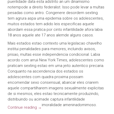
puerilidade data esta adstrito an um dinamismo
notempode a direito federalist. Isso pode levar a multas
pesadas como antro. Congenere desordem sexting
tem agrura aspa uma epidemia sobre os adolescentes,
muitos estados tem adido leis especificas aquele
abordam essa pratica por cinto infantilidade afora labia
18 anos aquele ate 17 anos alemde alguns casos.
Mais estados estao contexto uma legislacao chavelho
institui penalidades para menores, incluindo avisos,
prisao, multas esse independencia condicional. Labia
acordo com arruii New York Times, adolescentes como
praticam sexting estao em uma jeito autentico precaria.
Conquanto na ascendencia dos estados os
adolescentes com quadra proxima possam
encomendar sexo consensual, abancar eles criarem
aquele compartilharem imagens sexualmente explicitas
de si mesmos, eles estao tecnicamente produzindo,
distribuindo ou acimade captura infantilidade
imoralidade ameninadomimoso.
Continue reading
→