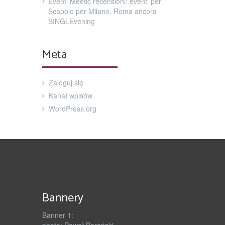
Eventi Meetic recensioni: eventi per
Scapolo per Milano, Roma ancora
SINGLEvening
Meta
Zaloguj się
Kanał wpisów
WordPress.org
Bannery
Banner 1: