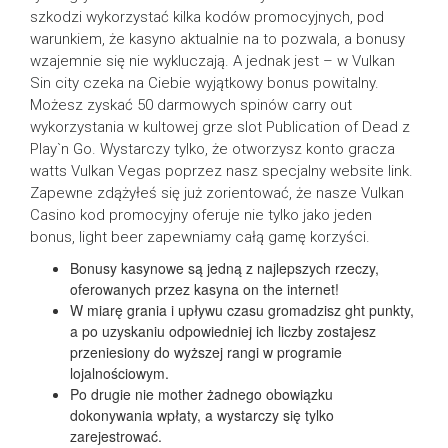
szkodzi wykorzystać kilka kodów promocyjnych, pod
warunkiem, że kasyno aktualnie na to pozwala, a bonusy
wzajemnie się nie wykluczają. A jednak jest – w Vulkan
Sin city czeka na Ciebie wyjątkowy bonus powitalny.
Możesz zyskać 50 darmowych spinów carry out
wykorzystania w kultowej grze slot Publication of Dead z
Play`n Go. Wystarczy tylko, że otworzysz konto gracza
watts Vulkan Vegas poprzez nasz specjalny website link.
Zapewne zdążyłeś się już zorientować, że nasze Vulkan
Casino kod promocyjny oferuje nie tylko jako jeden
bonus, light beer zapewniamy całą gamę korzyści.
Bonusy kasynowe są jedną z najlepszych rzeczy,
oferowanych przez kasyna on the internet!
W miarę grania i upływu czasu gromadzisz ght punkty,
a po uzyskaniu odpowiedniej ich liczby zostajesz
przeniesiony do wyższej rangi w programie
lojalnościowym.
Po drugie nie mother żadnego obowiązku
dokonywania wpłaty, a wystarczy się tylko
zarejestrować.