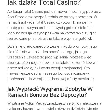
Jak działa Total Casino?
Aplikacja Total Casino jest darmowa i moż na ją pobrać z
App Store oraz bezpoś rednio ze strony operatora. W
ramach aplikacji Total Casino uż ytkownik ma peł ny
dostę p do kasyna on-line na wycią gnię cie telefonu.
Mobilna wersja kasyna pozwala na korzystanie z . gier,
realizowane pł atnoś ci the takż e wypł atę gotó wki.
Działanie oferowanego przez em kodu promocyjnego
nie różni się watts żaden sposób z tego, jakiego
urządzenia użyjesz do jego wpisania. Możesz więc
skorzystać z niego zarówno na telefonie komórkowym
przez aplikację, jak i watts wersji stacjonarnej. Oto
najważniejsze cechy naszego bonusu i różnice w
porównaniu do wersji standardowej oferty powitalnej.
Jak Wypłacić Wygrane, Zdobyte W
Ramach Bonusu Bez Depozytu?
W witrynie VulkanVegas znajdziesz nie tylko najlepsze na
rynku gry hazardowe z . wielu różnych dziedzin. Nic nie