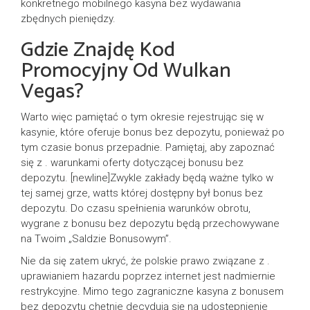
konkretnego mobilnego kasyna bez wydawania
zbędnych pieniędzy.
Gdzie Znajdę Kod
Promocyjny Od Wulkan
Vegas?
Warto więc pamiętać o tym okresie rejestrując się w
kasynie, które oferuje bonus bez depozytu, ponieważ po
tym czasie bonus przepadnie. Pamiętaj, aby zapoznać
się z . warunkami oferty dotyczącej bonusu bez
depozytu. [newline]Zwykle zakłady będą ważne tylko w
tej samej grze, watts której dostępny był bonus bez
depozytu. Do czasu spełnienia warunków obrotu,
wygrane z bonusu bez depozytu będą przechowywane
na Twoim „Saldzie Bonusowym”.
Nie da się zatem ukryć, że polskie prawo związane z .
uprawianiem hazardu poprzez internet jest nadmiernie
restrykcyjne. Mimo tego zagraniczne kasyna z bonusem
bez depozytu chętnie decydują się na udostępnienie