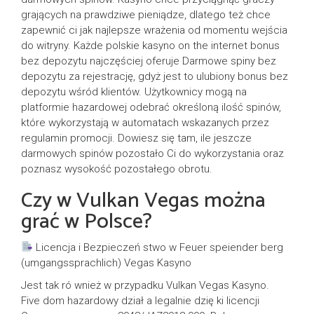
grających na prawdziwe pieniądze, dlatego też chce
zapewnić ci jak najlepsze wrażenia od momentu wejścia
do witryny. Każde polskie kasyno on the internet bonus
bez depozytu najczęściej oferuje Darmowe spiny bez
depozytu za rejestrację, gdyż jest to ulubiony bonus bez
depozytu wśród klientów. Użytkownicy mogą na
platformie hazardowej odebrać określoną ilość spinów,
które wykorzystają w automatach wskazanych przez
regulamin promocji. Dowiesz się tam, ile jeszcze
darmowych spinów pozostało Ci do wykorzystania oraz
poznasz wysokość pozostałego obrotu.
Czy w Vulkan Vegas można
grać w Polsce?
Licencja i Bezpieczeń stwo w Feuer speiender berg
(umgangssprachlich) Vegas Kasyno
Jest tak ró wnież w przypadku Vulkan Vegas Kasyno.
Five dom hazardowy dział a legalnie dzię ki licencji