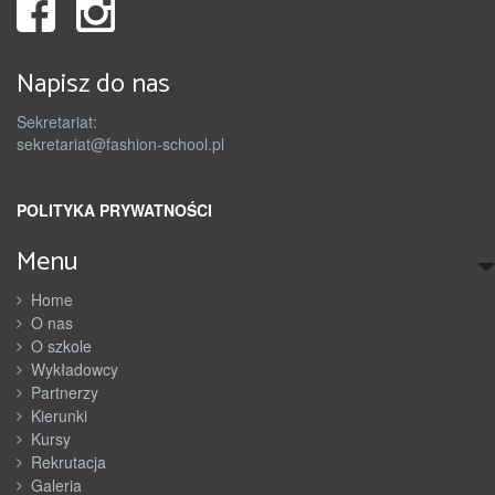
Napisz do nas
Sekretariat:
sekretariat@fashion-school.pl
POLITYKA PRYWATNOŚCI
Menu
Home
O nas
O szkole
Wykładowcy
Partnerzy
Kierunki
Kursy
Rekrutacja
Galeria