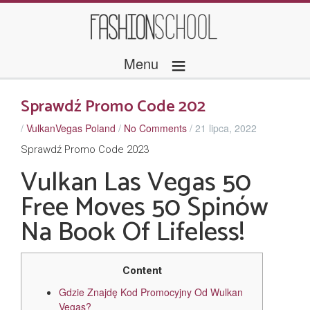
≡
Menu
Sprawdź Promo Code 202
/
VulkanVegas Poland
/
No Comments
/
21 lipca, 2022
Sprawdź Promo Code 2023
Vulkan Las Vegas 50
Free Moves 50 Spinów
Na Book Of Lifeless!
Content
Gdzie Znajdę Kod Promocyjny Od Wulkan
Vegas?