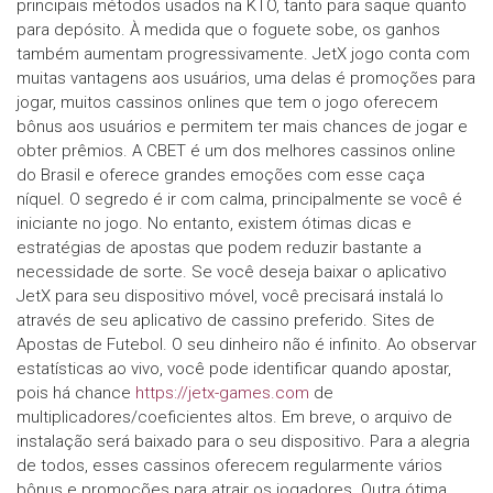
principais métodos usados na KTO, tanto para saque quanto
para depósito. À medida que o foguete sobe, os ganhos
também aumentam progressivamente. JetX jogo conta com
muitas vantagens aos usuários, uma delas é promoções para
jogar, muitos cassinos onlines que tem o jogo oferecem
bônus aos usuários e permitem ter mais chances de jogar e
obter prêmios. A CBET é um dos melhores cassinos online
do Brasil e oferece grandes emoções com esse caça
níquel. O segredo é ir com calma, principalmente se você é
iniciante no jogo. No entanto, existem ótimas dicas e
estratégias de apostas que podem reduzir bastante a
necessidade de sorte. Se você deseja baixar o aplicativo
JetX para seu dispositivo móvel, você precisará instalá lo
através de seu aplicativo de cassino preferido. Sites de
Apostas de Futebol. O seu dinheiro não é infinito. Ao observar
estatísticas ao vivo, você pode identificar quando apostar,
pois há chance
https://jetx-games.com
de
multiplicadores/coeficientes altos. Em breve, o arquivo de
instalação será baixado para o seu dispositivo. Para a alegria
de todos, esses cassinos oferecem regularmente vários
bônus e promoções para atrair os jogadores. Outra ótima