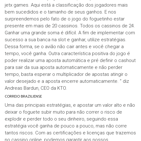
jetx games. Aqui está a classificação dos jogadores mais
bem sucedidos e o tamanho de seus ganhos. E nos
surpreendemos pelo fato de o jogo do foguetinho estar
presente em mais de 20 cassinos. Todos os cassinos de 24.
Ganhar uma grande soma é difícil. A fim de implementar com
sucesso a sua banca na slot e ganhar, utilize estratégias.
Dessa forma, se o avião não cair antes e você chegar a
tempo, você ganha. Outra característica positiva do jogo é
poder realizar uma aposta automática e pré definir o cashout
para sair da sua aposta automaticamente e não perder
tempo, basta esperar o multiplicador de apostas atingir o
valor desejado e a aposta encerre automaticamente. ” diz
Andreas Bardun, CEO da KTO.
CORREIO BRAZILIENSE
Uma das principais estratégias, e apostar um valor alto e não
deixar o foguete subir muito para não correr o risco de
explodir e perder todo o seu dinheiro, seguindo essa
estratégia você ganha de pouco a pouco, mas não corre
tantos riscos. Com as certificações e licenças que trazemos
no cassino online, podemos garantir aos nossos