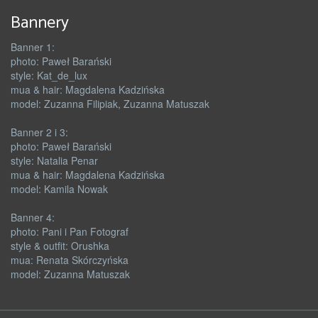
Bannery
Banner 1:
photo: Paweł Barański
style: Kat_de_lux
mua & hair: Magdalena Kadzińska
model: Zuzanna Filipiak, Zuzanna Matuszak
Banner 2 i 3:
photo: Paweł Barański
style: Natalia Penar
mua & hair: Magdalena Kadzińska
model: Kamila Nowak
Banner 4:
photo: Pani i Pan Fotograf
style & outfit: Orushka
mua: Renata Skórczyńska
model: Zuzanna Matuszak