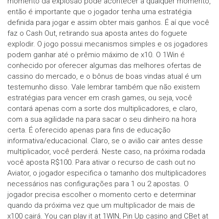
momento da explosão pode acontecer a qualquer momento,
então é importante que o jogador tenha uma estratégia
definida para jogar e assim obter mais ganhos. É aí que você
faz o Cash Out, retirando sua aposta antes do foguete
explodir. O jogo possui mecanismos simples e os jogadores
podem ganhar até o prêmio máximo de x10. O 1Win é
conhecido por oferecer algumas das melhores ofertas de
cassino do mercado, e o bônus de boas vindas atual é um
testemunho disso. Vale lembrar também que não existem
estratégias para vencer em crash games, ou seja, você
contará apenas com a sorte dos multiplicadores, e claro,
com a sua agilidade na para sacar o seu dinheiro na hora
certa. É oferecido apenas para fins de educação
informativa/educacional. Claro, se o avião cair antes desse
multiplicador, você perderá. Neste caso, na próxima rodada
você aposta R$100. Para ativar o recurso de cash out no
Aviator, o jogador especifica o tamanho dos multiplicadores
necessários nas configurações para 1 ou 2 apostas. O
jogador precisa escolher o momento certo e determinar
quando da próxima vez que um multiplicador de mais de
x100 cairá. You can play it at 1WIN, Pin Up casino and CBet at