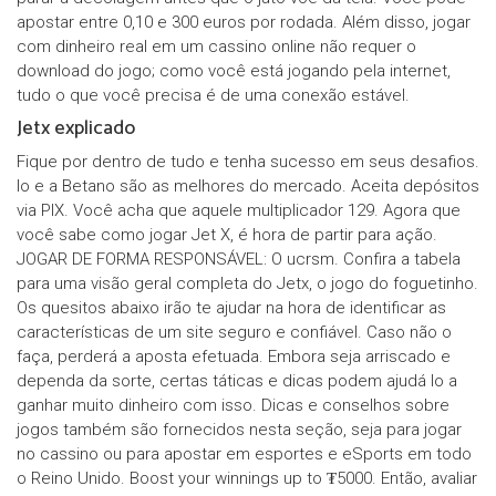
apostar entre 0,10 e 300 euros por rodada. Além disso, jogar
com dinheiro real em um cassino online não requer o
download do jogo; como você está jogando pela internet,
tudo o que você precisa é de uma conexão estável.
Jetx explicado
Fique por dentro de tudo e tenha sucesso em seus desafios.
Io e a Betano são as melhores do mercado. Aceita depósitos
via PIX. Você acha que aquele multiplicador 129. Agora que
você sabe como jogar Jet X, é hora de partir para ação.
JOGAR DE FORMA RESPONSÁVEL: O ucrsm. Confira a tabela
para uma visão geral completa do Jetx, o jogo do foguetinho.
Os quesitos abaixo irão te ajudar na hora de identificar as
características de um site seguro e confiável. Caso não o
faça, perderá a aposta efetuada. Embora seja arriscado e
dependa da sorte, certas táticas e dicas podem ajudá lo a
ganhar muito dinheiro com isso. Dicas e conselhos sobre
jogos também são fornecidos nesta seção, seja para jogar
no cassino ou para apostar em esportes e eSports em todo
o Reino Unido. Boost your winnings up to ₮5000. Então, avaliar