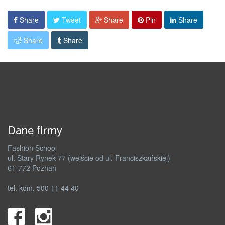
Share
Tweet
Share
Pin
Share
Share
Share
Dane firmy
Fashion School
ul. Stary Rynek 77 (wejście od ul. Franciszkańskiej)
61-772 Poznań
tel. kom. 500 11 44 40