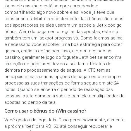
jogos de cassino e está sempre aprendendo e
compartilhando algo novo sobre eles. Você já teve que
apostar antes. Muito freqüentemente, tais bônus são dados
aos apostadores se eles usarem um especial Jet x código
bônus. Além do pagamento regular das apostas, este slot
também tem um jackpot progressivo. Como falamos acima,
é necessário você escolher uma boa estratégia para obter
ganhos, então já defina bem isso, e procure o jogo no
cassino, geralmente jogo do foguete JetX bet se encontra
na seção de populares devido a sua fama. Relatos de
demora no processamento de saques. A KTO tem as
principais e mais usadas opções de pagamento e sempre
processa as suas transações de forma segura em até 24
horas. Quando se encerra o período de realização das
apostas, o jato começa a subir, e com ele o multiplicador de
apostas no centro da tela.
Como usar o bônus do 1Win cassino?
Você gostou do jogo Jetx. Caso perca novamente, aumente
a próxima “bet” para R$150, até conseguir recuperar e