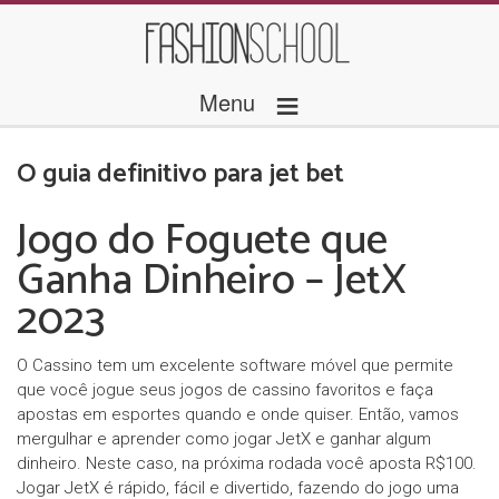
≡
Menu
O guia definitivo para jet bet
Jogo do Foguete que
Ganha Dinheiro – JetX
2023
O Cassino tem um excelente software móvel que permite
que você jogue seus jogos de cassino favoritos e faça
apostas em esportes quando e onde quiser. Então, vamos
mergulhar e aprender como jogar JetX e ganhar algum
dinheiro. Neste caso, na próxima rodada você aposta R$100.
Jogar JetX é rápido, fácil e divertido, fazendo do jogo uma