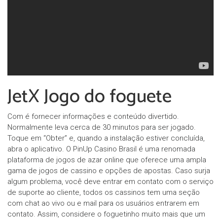
JetX Jogo do foguete
Com é fornecer informações e conteúdo divertido.
Normalmente leva cerca de 30 minutos para ser jogado.
Toque em “Obter” e, quando a instalação estiver concluída,
abra o aplicativo. O PinUp Casino Brasil é uma renomada
plataforma de jogos de azar online que oferece uma ampla
gama de jogos de cassino e opções de apostas. Caso surja
algum problema, você deve entrar em contato com o serviço
de suporte ao cliente, todos os cassinos tem uma seção
com chat ao vivo ou e mail para os usuários entrarem em
contato. Assim, considere o foguetinho muito mais que um