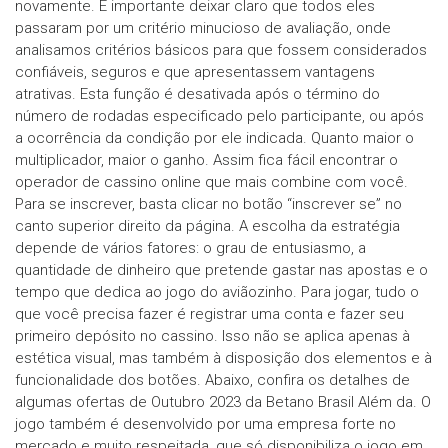
novamente. É importante deixar claro que todos eles
passaram por um critério minucioso de avaliação, onde
analisamos critérios básicos para que fossem considerados
confiáveis, seguros e que apresentassem vantagens
atrativas. Esta função é desativada após o término do
número de rodadas especificado pelo participante, ou após
a ocorrência da condição por ele indicada. Quanto maior o
multiplicador, maior o ganho. Assim fica fácil encontrar o
operador de cassino online que mais combine com você.
Para se inscrever, basta clicar no botão “inscrever se” no
canto superior direito da página. A escolha da estratégia
depende de vários fatores: o grau de entusiasmo, a
quantidade de dinheiro que pretende gastar nas apostas e o
tempo que dedica ao jogo do aviãozinho. Para jogar, tudo o
que você precisa fazer é registrar uma conta e fazer seu
primeiro depósito no cassino. Isso não se aplica apenas à
estética visual, mas também à disposição dos elementos e à
funcionalidade dos botões. Abaixo, confira os detalhes de
algumas ofertas de Outubro 2023 da Betano Brasil Além da. O
jogo também é desenvolvido por uma empresa forte no
mercado e muito respeitada, que só disponibiliza o jogo em