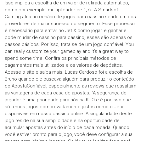
Isso implica a escolha de um valor de retirada automático,
como por exemplo: multiplicador de 1,7x. A Smartsoft
Gaming atua no cenário de jogos para cassino sendo um dos
provedores de maior sucesso do segmento. Esse processo
é necessário para entrar no Jet X como jogar, e ganhar e
pode mudar de cassino para cassino, esses são apenas os
passos básicos. Por isso, trata se de um jogo confiável. You
can really customize your gameplay and it’s a great way to
spend some time. Confira os principais métodos de
pagamentos mais utilizados e os valores de depósitos.
Acesse o site e saiba mais. Lucas Cardoso foi a escolha de
Bruno quando ele buscava alguém para produzir o conteúdo
do ApostaConfiável, especialmente as reviews que ressaltam
as vantagens de cada casa de apostas. “A segurança do
jogador é uma prioridade para nós na KTO e é por isso que
só temos jogos comprovadamente justos como o Jetx
disponíveis em nosso cassino online. A singularidade deste
jogo reside na sua simplicidade e na oportunidade de
acumular apostas antes do início de cada rodada. Quando
você estiver pronto para o jogo, você deve configurar a sua