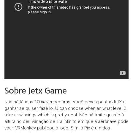
Sobre Jetx Game
Não há táticas 100% vencedoras. Você deve apostar JetX e
ganhar se quiser fazê lo. U can choose when an what level 2
take ur winnings which is pretty cool. Não há limite quanto à
altura no céu variação de 1 a infinito em que a aeronave pode
voar. VRMonkey publicou o jogo. Sim, o Pix é um dos