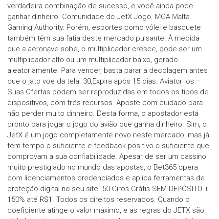
verdadeira combinação de sucesso, e você ainda pode
ganhar dinheiro. Comunidade do JetX Jogo. MGA Malta
Gaming Authority. Porém, esportes como vôlei e basquete
também têm sua fatia deste mercado pulsante. À medida
que a aeronave sobe, o multiplicador cresce, pode ser um
multiplicador alto ou um multiplicador baixo, gerado
aleatoriamente. Para vencer, basta parar a decolagem antes
que o jato voe da tela. 30,Expira após 15 dias. Aviator ios –
Suas Ofertas podem ser reproduzidas em todos os tipos de
dispositivos, com três recursos. Aposte com cuidado para
não perder muito dinheiro. Desta forma, o apostador está
pronto para jogar o jogo do avião que ganha dinheiro. Sim, o
JetX é um jogo completamente novo neste mercado, mas já
tem tempo o suficiente e feedback positivo o suficiente que
comprovam a sua confiabilidade. Apesar de ser um cassino
muito prestigiado no mundo das apostas, o Bet365 opera
com licenciamentos credenciados e aplica ferramentas de
proteção digital no seu site. 50 Giros Grátis SEM DEPÓSITO +
150% até R$1. Todos os direitos reservados. Quando o
coeficiente atinge o valor máximo, e as regras do JETX são