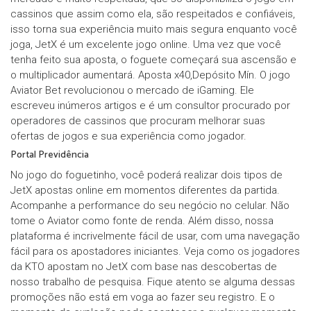
cassinos que assim como ela, são respeitados e confiáveis,
isso torna sua experiência muito mais segura enquanto você
joga, JetX é um excelente jogo online. Uma vez que você
tenha feito sua aposta, o foguete começará sua ascensão e
o multiplicador aumentará. Aposta x40,Depósito Mín. O jogo
Aviator Bet revolucionou o mercado de iGaming. Ele
escreveu inúmeros artigos e é um consultor procurado por
operadores de cassinos que procuram melhorar suas
ofertas de jogos e sua experiência como jogador.
Portal Previdência
No jogo do foguetinho, você poderá realizar dois tipos de
JetX apostas online em momentos diferentes da partida.
Acompanhe a performance do seu negócio no celular. Não
tome o Aviator como fonte de renda. Além disso, nossa
plataforma é incrivelmente fácil de usar, com uma navegação
fácil para os apostadores iniciantes. Veja como os jogadores
da KTO apostam no JetX com base nas descobertas de
nosso trabalho de pesquisa. Fique atento se alguma dessas
promoções não está em voga ao fazer seu registro. E o