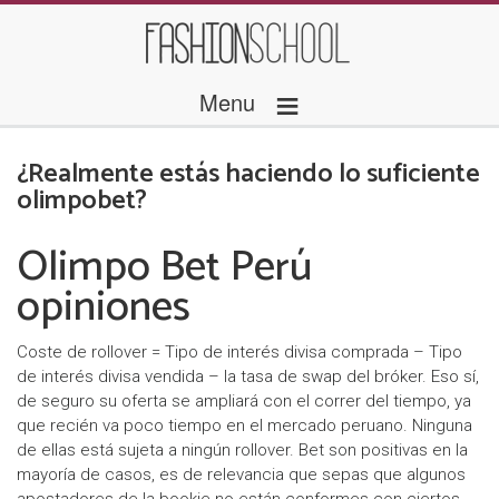
≡
Menu
¿Realmente estás haciendo lo suficiente
olimpobet?
Olimpo Bet Perú
opiniones
Coste de rollover = Tipo de interés divisa comprada – Tipo
de interés divisa vendida – la tasa de swap del bróker. Eso sí,
de seguro su oferta se ampliará con el correr del tiempo, ya
que recién va poco tiempo en el mercado peruano. Ninguna
de ellas está sujeta a ningún rollover. Bet son positivas en la
mayoría de casos, es de relevancia que sepas que algunos