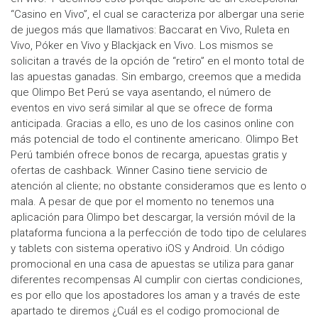
“Casino en Vivo”, el cual se caracteriza por albergar una serie
de juegos más que llamativos: Baccarat en Vivo, Ruleta en
Vivo, Póker en Vivo y Blackjack en Vivo. Los mismos se
solicitan a través de la opción de “retiro” en el monto total de
las apuestas ganadas. Sin embargo, creemos que a medida
que Olimpo Bet Perú se vaya asentando, el número de
eventos en vivo será similar al que se ofrece de forma
anticipada. Gracias a ello, es uno de los casinos online con
más potencial de todo el continente americano. Olimpo Bet
Perú también ofrece bonos de recarga, apuestas gratis y
ofertas de cashback. Winner Casino tiene servicio de
atención al cliente; no obstante consideramos que es lento o
mala. A pesar de que por el momento no tenemos una
aplicación para Olimpo bet descargar, la versión móvil de la
plataforma funciona a la perfección de todo tipo de celulares
y tablets con sistema operativo iOS y Android. Un código
promocional en una casa de apuestas se utiliza para ganar
diferentes recompensas Al cumplir con ciertas condiciones,
es por ello que los apostadores los aman y a través de este
apartado te diremos ¿Cuál es el codigo promocional de