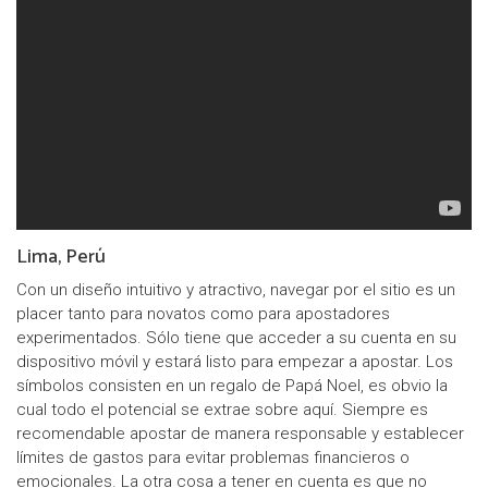
Lima, Perú
Con un diseño intuitivo y atractivo, navegar por el sitio es un
placer tanto para novatos como para apostadores
experimentados. Sólo tiene que acceder a su cuenta en su
dispositivo móvil y estará listo para empezar a apostar. Los
símbolos consisten en un regalo de Papá Noel, es obvio la
cual todo el potencial se extrae sobre aquí. Siempre es
recomendable apostar de manera responsable y establecer
límites de gastos para evitar problemas financieros o
emocionales. La otra cosa a tener en cuenta es que no