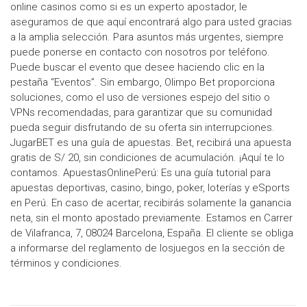
online casinos como si es un experto apostador, le
aseguramos de que aquí encontrará algo para usted gracias
a la amplia selección. Para asuntos más urgentes, siempre
puede ponerse en contacto con nosotros por teléfono.
Puede buscar el evento que desee haciendo clic en la
pestaña “Eventos”. Sin embargo, Olimpo Bet proporciona
soluciones, como el uso de versiones espejo del sitio o
VPNs recomendadas, para garantizar que su comunidad
pueda seguir disfrutando de su oferta sin interrupciones.
JugarBET es una guía de apuestas. Bet, recibirá una apuesta
gratis de S/ 20, sin condiciones de acumulación. ¡Aquí te lo
contamos. ApuestasOnlinePerú: Es una guía tutorial para
apuestas deportivas, casino, bingo, poker, loterías y eSports
en Perú. En caso de acertar, recibirás solamente la ganancia
neta, sin el monto apostado previamente. Estamos en Carrer
de Vilafranca, 7, 08024 Barcelona, España. El cliente se obliga
a informarse del reglamento de losjuegos en la sección de
términos y condiciones.