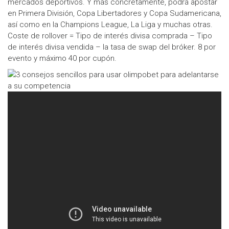
mercados deportivos. Y más concretamente, podrá apostar
en Primera División, Copa Libertadores y Copa Sudamericana,
así como en la Champions League, La Liga y muchas otras.
Coste de rollover = Tipo de interés divisa comprada – Tipo
de interés divisa vendida – la tasa de swap del bróker. 8 por
evento y máximo 40 por cupón.