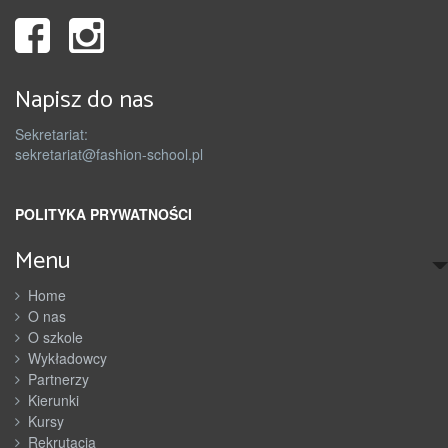
Napisz do nas
Sekretariat:
sekretariat@fashion-school.pl
POLITYKA PRYWATNOŚCI
Menu
Home
O nas
O szkole
Wykładowcy
Partnerzy
Kierunki
Kursy
Rekrutacja